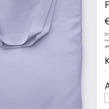
Prijs
Di
ov
ge
K
A