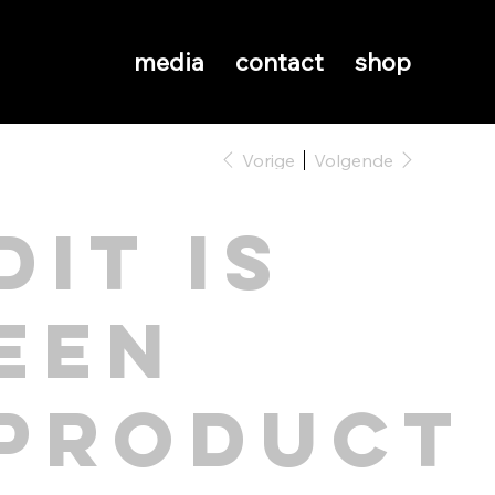
media
contact
shop
Vorige
Volgende
Dit is
een
product