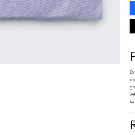
Di
ge
ge
wa
ka