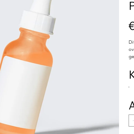
Prijs
€
Di
ov
ge
K
A