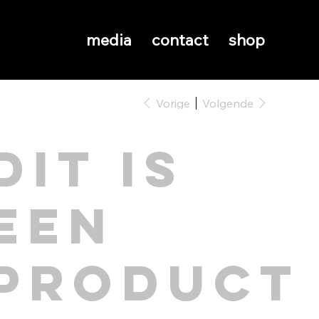
media
contact
shop
Vorige
Volgende
Dit is
een
product