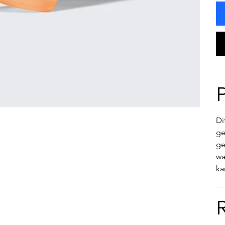
Di
ge
ge
wa
ka